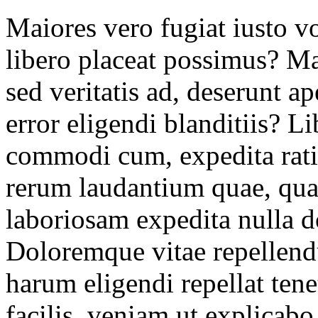
Maiores vero fugiat iusto v
libero placeat possimus? Ma
sed veritatis ad, deserunt a
error eligendi blanditiis? 
commodi cum, expedita ratio
rerum laudantium quae, qua
laboriosam expedita nulla d
Doloremque vitae repellendu
harum eligendi repellat tene
facilis, veniam ut explicabo